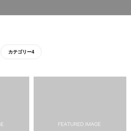
カテゴリー4