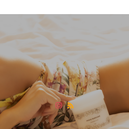
明文が表示されます。ここ
明文が表示されます。ここ
明文が表示されます。ここ
ここに説明文が表示されま
ここに説明文が表示されま
ここに説明文が表示されま
が表示されます。
が表示されます。
が表示されます。
に説明文が表示されます。
に説明文が表示されます。
に説明文が表示されます。
ます。ここに説明文が表示
ます。ここに説明文が表示
ここに説明文が表示されま
ここに説明文が表示されま
に説明文が表示されます。
に説明文が表示されます。
ます。
ます。
明文が表示されます。
明文が表示されます。
ここに説明文が表示されま
ここに説明文が表示されま
に説明文が表示されます。
に説明文が表示されます。