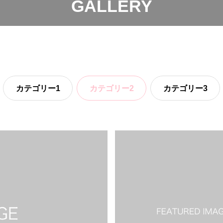
GALLERY
カテゴリー1
カテゴリー2
カテゴリー3