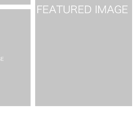
明文が表示
明文が表示
明文が表示
す。ここ
す。ここ
す。ここ
ここに説明文が表示されます。ここ
ここに説明文が表示されます。ここ
ここに説明文が表示されます。ここ
ここに説
ここに説
ここに説
に説明文が表示されます。ここに説
に説明文が表示されます。ここに説
に説明文が表示されます。ここに説
明文が表示されます。
明文が表示されます。
明文が表示されます。